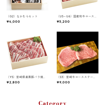
（G2）なかむらセット
（U5～U6）国産和牛ロース・
カタロース
¥4,000
¥5,200
（Y5）宮崎県産黒豚バラ焼肉
（S3）宮崎牛ロースステー
（凍） 500g
キ 400g（2枚カット）
¥2,800
¥9,000
Category