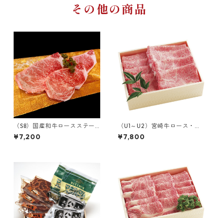
その他の商品
（S8）国産和牛ロースステー
（U1～U2）宮崎牛ロース・カ
キ 450g（3枚カット）
タロース
¥7,200
¥7,800